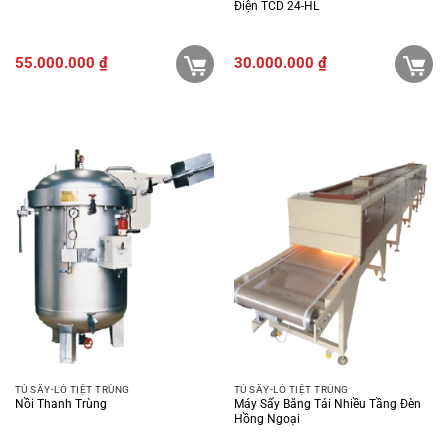
Điện TCD 24-HL
55.000.000
₫
30.000.000
₫
TỦ SẤY-LÒ TIỆT TRÙNG
TỦ SẤY-LÒ TIỆT TRÙNG
Nồi Thanh Trùng
Máy Sấy Băng Tải Nhiều Tầng Đèn
Hồng Ngoại