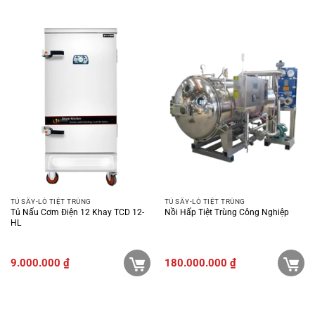
TỦ SẤY-LÒ TIỆT TRÙNG
TỦ SẤY-LÒ TIỆT TRÙNG
Tủ Nấu Cơm Điện 12 Khay TCD 12-
Nồi Hấp Tiệt Trùng Công Nghiệp
HL
9.000.000
₫
180.000.000
₫