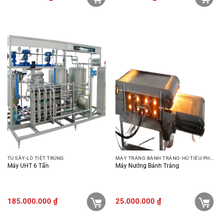
TỦ SẤY-LÒ TIỆT TRÙNG
MÁY TRÁNG BÁNH TRÁNG-HỦ TIẾU-PHỞ-BÚN
Máy UHT 6 Tấn
Máy Nướng Bánh Tráng
185.000.000
₫
25.000.000
₫