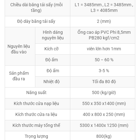
Chiều dài băng tải sấy (mỗi
L1 = 3485mm , L2 = 3485mm ,
tầng)
L3 = 4085mm
Độ dày băng tải sấy
2 (mm)
Hình dáng
Ống cao áp PVC Phi 8,5mm
nguyên liệu
PB280 kgf/cm2
Nguyên liệu
Kích cỡ
viên lớn hơn 1mm
đầu vào
Độ ẩm
50 – 60 %
Độ ẩm
3-5 %
Sản phẩm
đầu ra
Nhiệt độ
Tối đa 80 độ
Năng suất
500 (kg/giờ)
Kích thước cửa nạp liệu
550 x 350 x1400 (mm)
Kích thước cửa ra liệu
400 x 800 x 250 (mm)
Kích thước máy tổng thể
5300 x 1400x 1250 (mm)
Trọng lượng
800(kg)