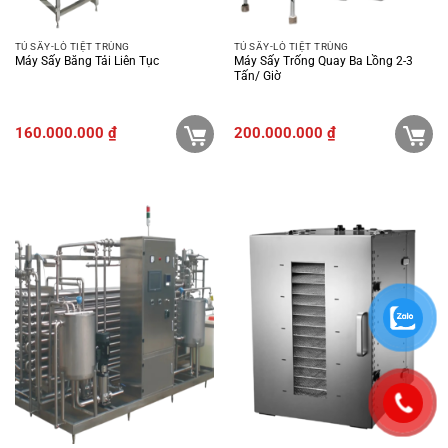
TỦ SẤY-LÒ TIỆT TRÙNG
TỦ SẤY-LÒ TIỆT TRÙNG
Máy Sấy Băng Tải Liên Tục
Máy Sấy Trống Quay Ba Lồng 2-3
Tấn/ Giờ
160.000.000
₫
200.000.000
₫