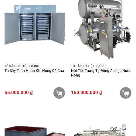
TỦ SẤY-LÒ TIỆT TRÙNG
TỦ SẤY-LÒ TIỆT TRÙNG
Tủ Sấy Tuần Hoàn Khí Nóng 02 Cửa
Nồi Tiệt Trùng Tự Động Áp Lực Nước
Nóng
55.000.000
₫
150.000.000
₫