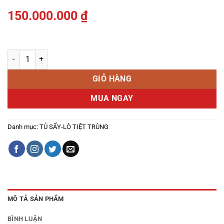
150.000.000
₫
Máy sấy thức ăn chăn nuôi băng tải số lượng
GIỎ HÀNG
MUA NGAY
Danh mục:
TỦ SẤY-LÒ TIỆT TRÙNG
MÔ TẢ SẢN PHẨM
BÌNH LUẬN