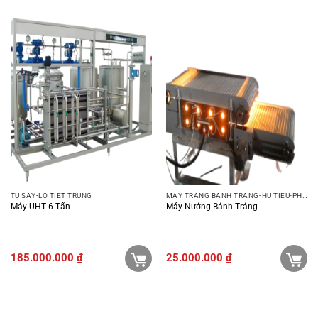
TỦ SẤY-LÒ TIỆT TRÙNG
MÁY TRÁNG BÁNH TRÁNG-HỦ TIẾU-PHỞ-BÚN
Máy UHT 6 Tấn
Máy Nướng Bánh Tráng
185.000.000
₫
25.000.000
₫