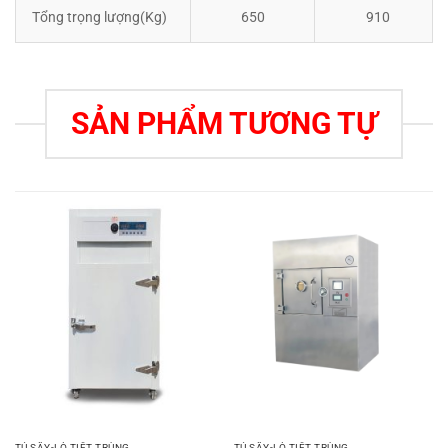
Tổng trọng lượng(Kg)
650
910
SẢN PHẨM TƯƠNG TỰ
TỦ SẤY-LÒ TIỆT TRÙNG
TỦ SẤY-LÒ TIỆT TRÙNG