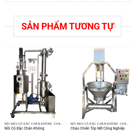
SẢN PHẨM TƯƠNG TỰ
NỒI NẤU-CÔ ĐẶC CHÂN KHÔNG -CHẢO XÀO
NỒI NẤU-CÔ ĐẶC CHÂN KHÔNG -CHẢO XÀO
Nồi Cô Đặc Chân Không
Chảo Chiên Tóp Mỡ Công Nghiệp