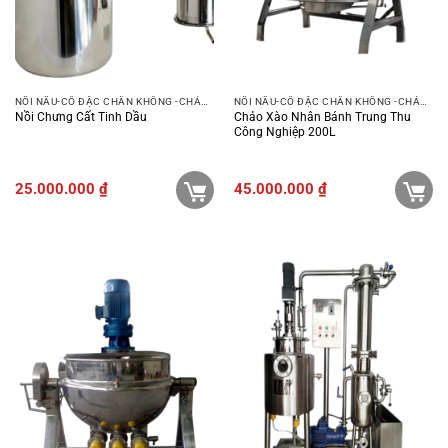
NỒI NẤU-CÔ ĐẶC CHÂN KHÔNG -CHẢO XÀO
NỒI NẤU-CÔ ĐẶC CHÂN KHÔNG -CHẢO XÀO
Nồi Chưng Cất Tinh Dầu
Chảo Xào Nhân Bánh Trung Thu
Công Nghiệp 200L
25.000.000
₫
45.000.000
₫