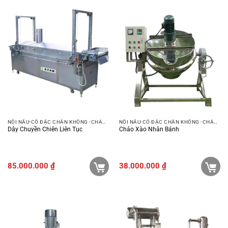
NỒI NẤU-CÔ ĐẶC CHÂN KHÔNG -CHẢO XÀO
NỒI NẤU-CÔ ĐẶC CHÂN KHÔNG -CHẢO XÀO
Dây Chuyền Chiên Liên Tục
Chảo Xào Nhân Bánh
85.000.000
₫
38.000.000
₫