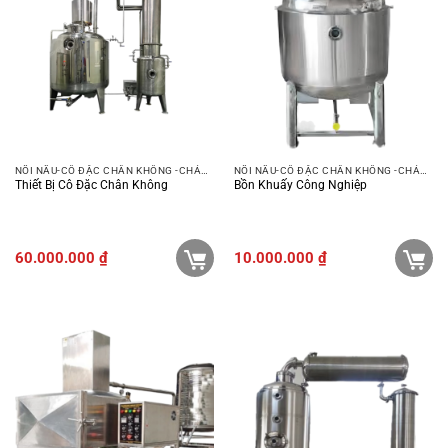
NỒI NẤU-CÔ ĐẶC CHÂN KHÔNG -CHẢO XÀO
NỒI NẤU-CÔ ĐẶC CHÂN KHÔNG -CHẢO XÀO
Thiết Bị Cô Đặc Chân Không
Bồn Khuấy Công Nghiệp
60.000.000
₫
10.000.000
₫