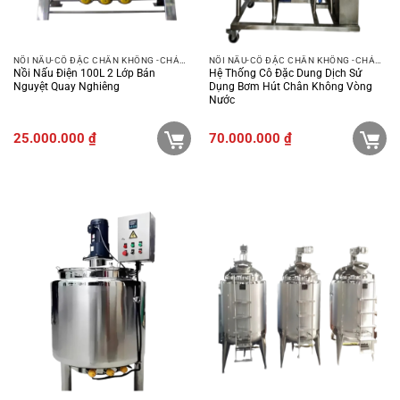
NỒI NẤU-CÔ ĐẶC CHÂN KHÔNG -CHẢO XÀO
NỒI NẤU-CÔ ĐẶC CHÂN KHÔNG -CHẢO XÀO
Nồi Nấu Điện 100L 2 Lớp Bán
Hệ Thống Cô Đặc Dung Dịch Sử
Nguyệt Quay Nghiêng
Dụng Bơm Hút Chân Không Vòng
Nước
25.000.000
₫
70.000.000
₫