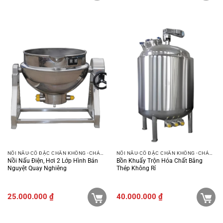
NỒI NẤU-CÔ ĐẶC CHÂN KHÔNG -CHẢO XÀO
NỒI NẤU-CÔ ĐẶC CHÂN KHÔNG -CHẢO XÀO
Nồi Nấu Điện, Hơi 2 Lớp Hình Bán
Bồn Khuấy Trộn Hóa Chất Bằng
Nguyệt Quay Nghiêng
Thép Không Rỉ
25.000.000
₫
40.000.000
₫