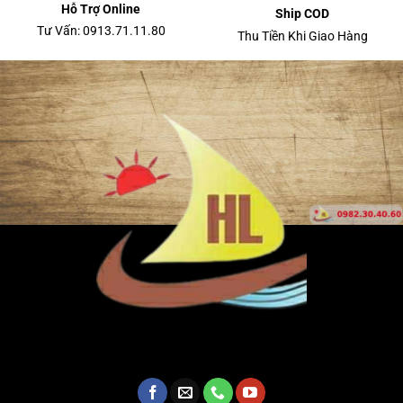
Hỗ Trợ Online
Ship COD
Tư Vấn: 0913.71.11.80
Thu Tiền Khi Giao Hàng
CÔNG TY TNHH TM - SX MÁY MÓC THIẾT BỊ HOÀNG
LONG