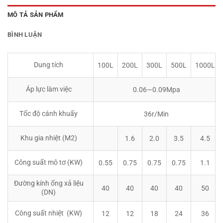
MÔ TẢ SẢN PHẨM
BÌNH LUẬN
Dung tích
100L
200L
300L
500L
1000L
Áp lực làm việc
0.06—0.09Mpa
Tốc độ cánh khuấy
36r/Min
Khu gia nhiệt (M2)
1.6
2.0
3.5
4.5
Công suất mô tơ (KW)
0.55
0.75
0.75
0.75
1.1
Đường kính ống xả liệu
40
40
40
40
50
(DN)
Công suất nhiệt (KW)
12
12
18
24
36