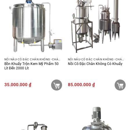
NỒI NẤU-CÔ ĐẶC CHÂN KHÔNG -CHẢO XÀO
NỒI NẤU-CÔ ĐẶC CHÂN KHÔNG -CHẢO XÀO
Bồn Khuấy Trộn Kem Mỹ Phẩm 50
Nồi Cô Đặc Chân Không Có Khuấy
Lít Đến 2000 Lít
35.000.000
₫
85.000.000
₫