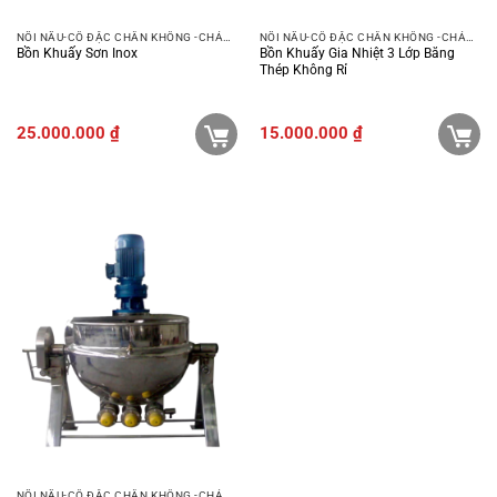
NỒI NẤU-CÔ ĐẶC CHÂN KHÔNG -CHẢO XÀO
NỒI NẤU-CÔ ĐẶC CHÂN KHÔNG -CHẢO XÀO
Bồn Khuấy Sơn Inox
Bồn Khuấy Gia Nhiệt 3 Lớp Bằng
Thép Không Rỉ
25.000.000
₫
15.000.000
₫
NỒI NẤU-CÔ ĐẶC CHÂN KHÔNG -CHẢO XÀO