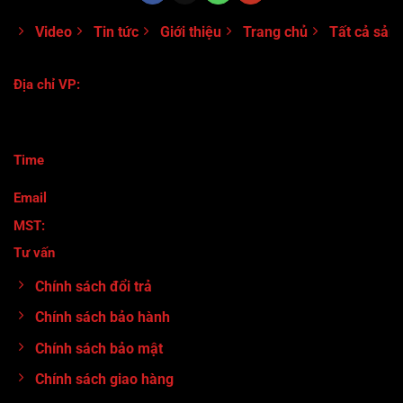
Video
Tin tức
Giới thiệu
Trang chủ
Tất cả sản
Địa chỉ VP:
118/116 Đường Số 8 - Phường Bình Hưng Hòa B - Quận Bình
Tân- TPHCM
Time
:
Thứ 2 - Thứ 7 ( 8h30-17h)
Email
: maymocanhtuan@gmail.com
MST:
0317920380
Tư vấn
:
0913.71.11.80
Chính sách đổi trả
Chính sách bảo hành
Chính sách bảo mật
Chính sách giao hàng