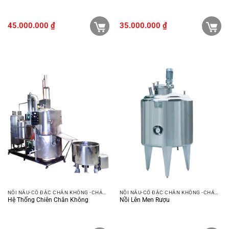
45.000.000
₫
35.000.000
₫
NỒI NẤU-CÔ ĐẶC CHÂN KHÔNG -CHẢO XÀO
NỒI NẤU-CÔ ĐẶC CHÂN KHÔNG -CHẢO XÀO
Hệ Thống Chiên Chân Không
Nồi Lên Men Rượu