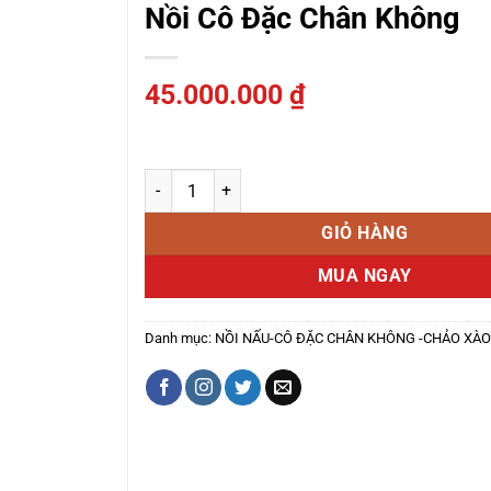
Nồi Cô Đặc Chân Không
45.000.000
₫
Nồi cô đặc chân không số lượng
GIỎ HÀNG
MUA NGAY
Danh mục:
NỒI NẤU-CÔ ĐẶC CHÂN KHÔNG -CHẢO XÀO