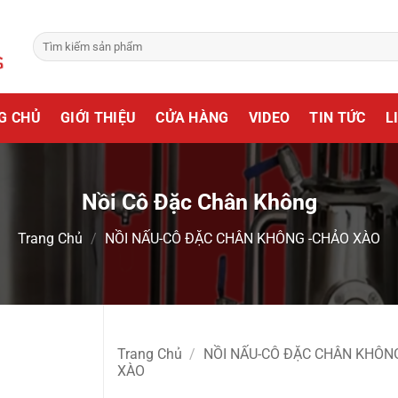
Tìm
kiếm:
G CHỦ
GIỚI THIỆU
CỬA HÀNG
VIDEO
TIN TỨC
L
Nồi Cô Đặc Chân Không
Trang Chủ
/
NỒI NẤU-CÔ ĐẶC CHÂN KHÔNG -CHẢO XÀO
Trang Chủ
/
NỒI NẤU-CÔ ĐẶC CHÂN KHÔN
XÀO