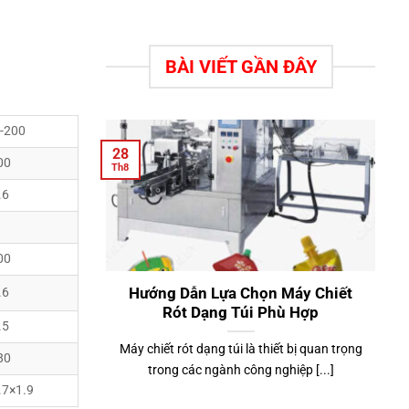
BÀI VIẾT GẦN ĐÂY
-200
28
00
Th8
.6
00
Hướng Dẫn Lựa Chọn Máy Chiết
.6
Rót Dạng Túi Phù Hợp
.5
Máy chiết rót dạng túi là thiết bị quan trọng
80
trong các ngành công nghiệp [...]
.7×1.9