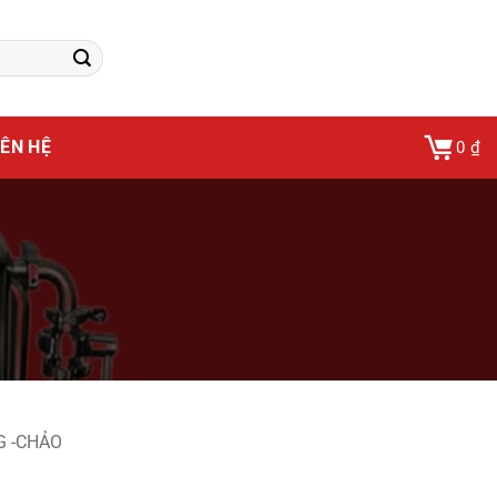
IÊN HỆ
0
₫
G -CHẢO