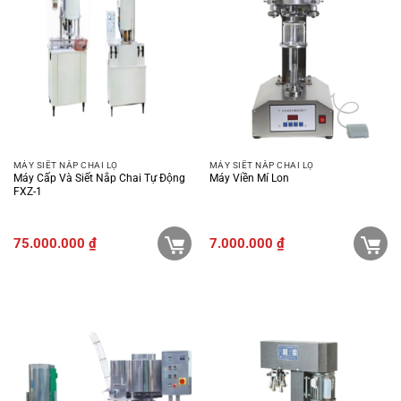
MÁY SIẾT NẮP CHAI LỌ
MÁY SIẾT NẮP CHAI LỌ
Máy Cấp Và Siết Nắp Chai Tự Động
Máy Viền Mí Lon
FXZ-1
75.000.000
₫
7.000.000
₫