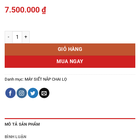
7.500.000
₫
Máy vặn nắp chai nhôm HL - SNN15 số lượng
GIỎ HÀNG
MUA NGAY
Danh mục:
MÁY SIẾT NẮP CHAI LỌ
MÔ TẢ SẢN PHẨM
BÌNH LUẬN