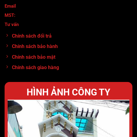
Email
: maymocanhtuan@gmail.com
MST:
0317920380
Tư vấn
:
0913.71.11.80
Chính sách đổi trả
Chính sách bảo hành
Chính sách bảo mật
Chính sách giao hàng
HÌNH ẢNH CÔNG TY