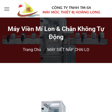
Bỏ
qua
nội
dung
Máy Viền Mí Lon & Chân Không Tự
Động
Trang Chủ
/
MÁY SIẾT NẮP CHAI LỌ