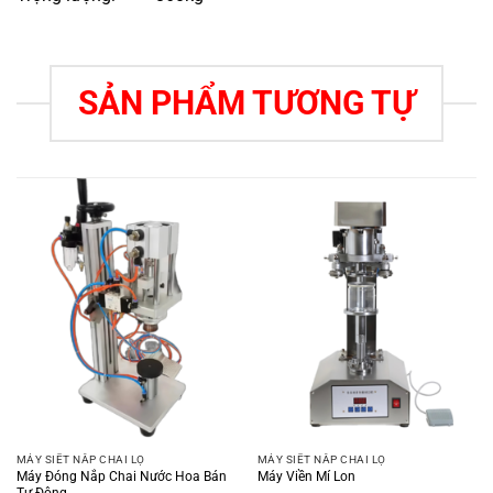
SẢN PHẨM TƯƠNG TỰ
MÁY SIẾT NẮP CHAI LỌ
MÁY SIẾT NẮP CHAI LỌ
Máy Đóng Nắp Chai Nước Hoa Bán
Máy Viền Mí Lon
Tự Động