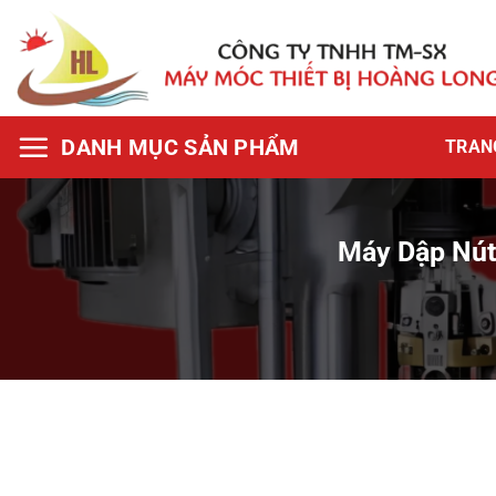
Bỏ
qua
nội
dung
TRAN
Máy Dập Nút