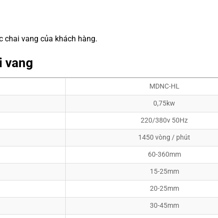
c chai vang của khách hàng.
i vang
MDNC-HL
0,75kw
220/380v 50Hz
1450 vòng / phút
60-360mm
15-25mm
20-25mm
30-45mm