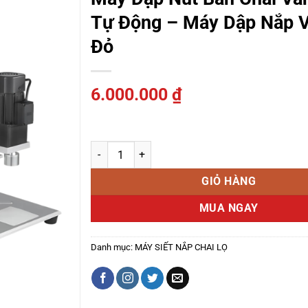
Tự Động – Máy Dập Nắp 
Đỏ
6.000.000
₫
Máy dập nút bần chai vang bán tự động – Máy dập
GIỎ HÀNG
MUA NGAY
Danh mục:
MÁY SIẾT NẮP CHAI LỌ