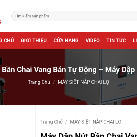
Tìm
kiếm:
G CHỦ
GIỚI THIỆU
CỬA HÀNG
VIDEO
TIN TỨC
L
 Bần Chai Vang Bán Tự Động – Máy Dập
Trang Chủ
/
MÁY SIẾT NẮP CHAI LỌ
Trang Chủ
/
MÁY SIẾT NẮP CHAI LỌ
Máy Dập Nút Bần Chai Va