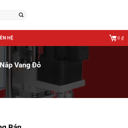
IÊN HỆ
0
₫
 Nắp Vang Đỏ
ng Bán