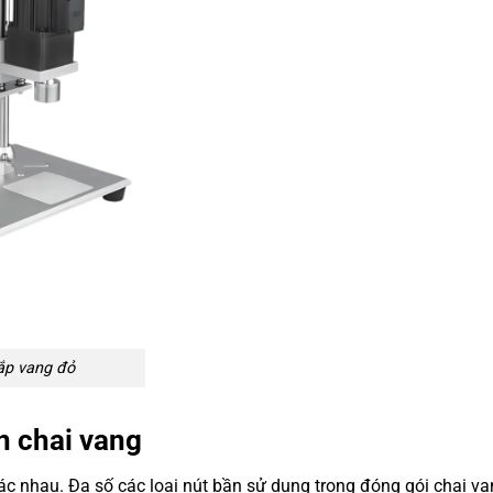
ắp vang đỏ
n chai vang
ác nhau. Đa số các loại nút bần sử dụng trong đóng gói chai v