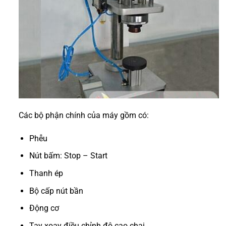
Các bộ phận chính của máy gồm có:
Phễu
Nút bấm: Stop – Start
Thanh ép
Bộ cấp nút bần
Động cơ
Tay xoay điều chỉnh độ cao chai