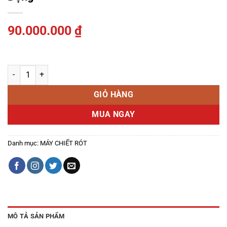
90.000.000
₫
máy chiết rót sơn nước dây chuyền tự động số lượng
GIỎ HÀNG
MUA NGAY
Danh mục:
MÁY CHIẾT RÓT
MÔ TẢ SẢN PHẨM