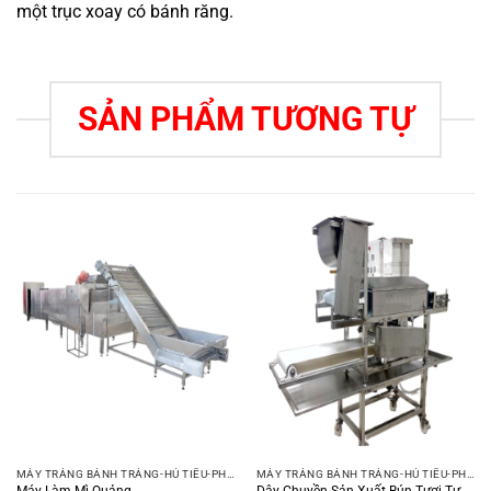
một trục xoay có bánh răng.
SẢN PHẨM TƯƠNG TỰ
MÁY TRÁNG BÁNH TRÁNG-HỦ TIẾU-PHỞ-BÚN
MÁY TRÁNG BÁNH TRÁNG-HỦ TIẾU-PHỞ-BÚN
Máy Làm Mì Quảng
Dây Chuyền Sản Xuất Bún Tươi Tự