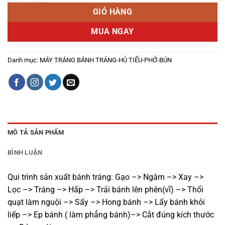
GIỎ HÀNG
MUA NGAY
Danh mục:
MÁY TRÁNG BÁNH TRÁNG-HỦ TIẾU-PHỞ-BÚN
MÔ TẢ SẢN PHẨM
BÌNH LUẬN
Qui trình sản xuất bánh tráng: Gạo –> Ngâm –> Xay –>
Lọc –> Tráng –> Hấp –> Trải bánh lên phên(vĩ) –> Thổi
quạt làm nguội –> Sấy –> Hong bánh –> Lấy bánh khỏi
liếp –> Ep bánh ( làm phẳng bánh)–> Cắt đúng kích thước