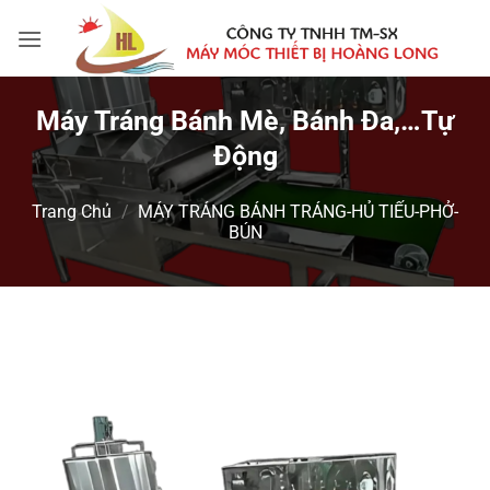
Bỏ
qua
nội
dung
Máy Tráng Bánh Mè, Bánh Đa,…tự
Động
Trang Chủ
/
MÁY TRÁNG BÁNH TRÁNG-HỦ TIẾU-PHỞ-
BÚN