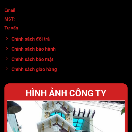
Email
: maymocanhtuan@gmail.com
MST:
0317920380
Tư vấn
:
0913.71.11.80
Chính sách đổi trả
Chính sách bảo hành
Chính sách bảo mật
Chính sách giao hàng
HÌNH ẢNH CÔNG TY