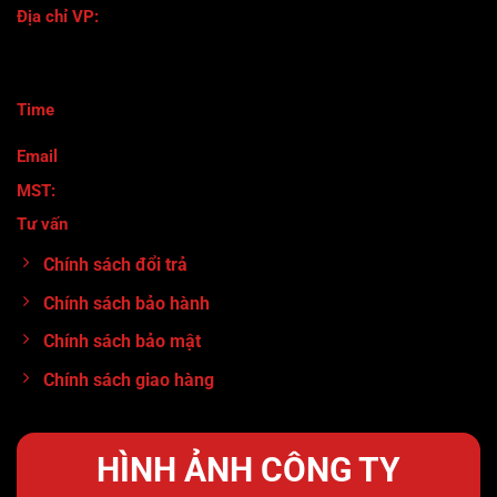
Địa chỉ VP:
118/116 Đường Số 8 - Phường Bình Hưng Hòa B - Quận Bình
Tân- TPHCM
Time
:
Thứ 2 - Thứ 7 ( 8h30-17h)
Email
: maymocanhtuan@gmail.com
MST:
0317920380
Tư vấn
:
0913.71.11.80
Chính sách đổi trả
Chính sách bảo hành
Chính sách bảo mật
Chính sách giao hàng
HÌNH ẢNH CÔNG TY