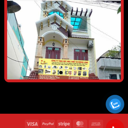
Visa
PayPal
Stripe
MasterCard
Cash