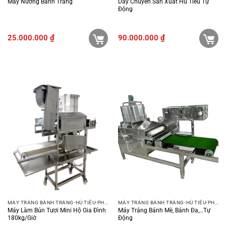
Máy Nướng Bánh Tráng
Dây Chuyền Sản Xuất Hủ Tiếu Tự
Động
25.000.000
₫
90.000.000
₫
MÁY TRÁNG BÁNH TRÁNG-HỦ TIẾU-PHỞ-BÚN
MÁY TRÁNG BÁNH TRÁNG-HỦ TIẾU-PHỞ-BÚN
Máy Làm Bún Tươi Mini Hộ Gia Đình
Máy Tráng Bánh Mè, Bánh Đa,…tự
180kg/giờ
Động