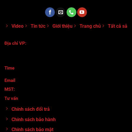
Video
Tin tức
Giới thiệu
Trang chủ
Tất cả sản
Địa chỉ VP:
118/116 Đường Số 8 - Phường Bình Hưng Hòa B - Quận Bình
Tân- TPHCM
Time
:
Thứ 2 - Thứ 7 ( 8h30-17h)
Email
: maymocanhtuan@gmail.com
MST:
0317920380
Tư vấn
:
0913.71.11.80
Chính sách đổi trả
Chính sách bảo hành
Chính sách bảo mật