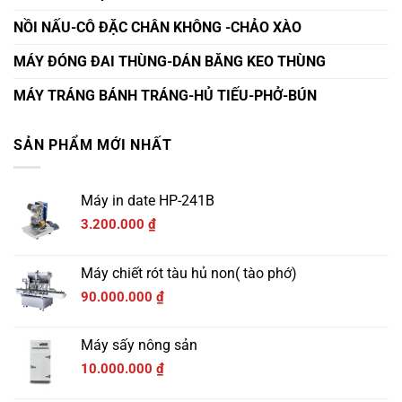
NỒI NẤU-CÔ ĐẶC CHÂN KHÔNG -CHẢO XÀO
MÁY ĐÓNG ĐAI THÙNG-DÁN BĂNG KEO THÙNG
MÁY TRÁNG BÁNH TRÁNG-HỦ TIẾU-PHỞ-BÚN
SẢN PHẨM MỚI NHẤT
Máy in date HP-241B
3.200.000
₫
Máy chiết rót tàu hủ non( tào phớ)
90.000.000
₫
Máy sấy nông sản
10.000.000
₫