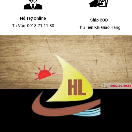
Hỗ Trợ Online
Ship COD
Tư Vấn: 0913.71.11.80
Thu Tiền Khi Giao Hàng
CÔNG TY TNHH TM - SX MÁY MÓC THIẾT BỊ HOÀNG
LONG