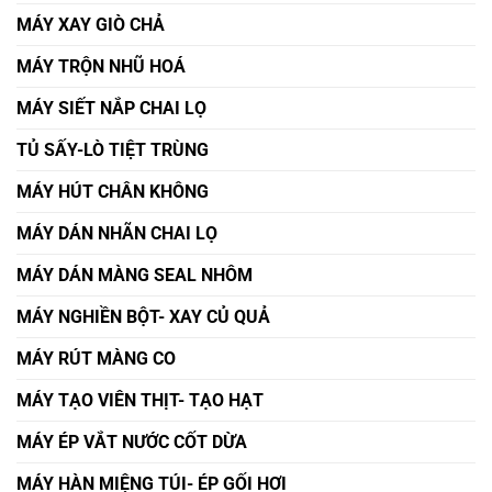
MÁY XAY GIÒ CHẢ
MÁY TRỘN NHŨ HOÁ
MÁY SIẾT NẮP CHAI LỌ
TỦ SẤY-LÒ TIỆT TRÙNG
MÁY HÚT CHÂN KHÔNG
MÁY DÁN NHÃN CHAI LỌ
MÁY DÁN MÀNG SEAL NHÔM
MÁY NGHIỀN BỘT- XAY CỦ QUẢ
MÁY RÚT MÀNG CO
MÁY TẠO VIÊN THỊT- TẠO HẠT
MÁY ÉP VẮT NƯỚC CỐT DỪA
MÁY HÀN MIỆNG TÚI- ÉP GỐI HƠI