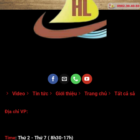
CÔNG TY TNHH TM - SX MÁY
MÓC THIẾT BỊ HOÀNG LONG
Video
Tin tức
Giới thiệu
Trang chủ
Tất cả sản
Địa chỉ VP:
118/116 Đường Số 8 - Phường Bình Hưng Hòa B - Quận Bình
Tân- TPHCM
Time
:
Thứ 2 - Thứ 7 ( 8h30-17h)