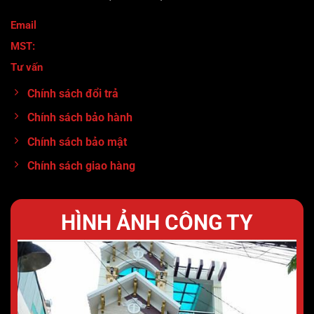
Email
: maymocanhtuan@gmail.com
MST:
0317920380
Tư vấn
:
0913.71.11.80
Chính sách đổi trả
Chính sách bảo hành
Chính sách bảo mật
Chính sách giao hàng
HÌNH ẢNH CÔNG TY