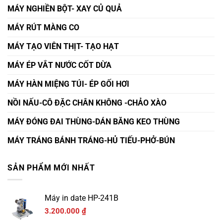
MÁY NGHIỀN BỘT- XAY CỦ QUẢ
MÁY RÚT MÀNG CO
MÁY TẠO VIÊN THỊT- TẠO HẠT
MÁY ÉP VẮT NƯỚC CỐT DỪA
MÁY HÀN MIỆNG TÚI- ÉP GỐI HƠI
NỒI NẤU-CÔ ĐẶC CHÂN KHÔNG -CHẢO XÀO
MÁY ĐÓNG ĐAI THÙNG-DÁN BĂNG KEO THÙNG
MÁY TRÁNG BÁNH TRÁNG-HỦ TIẾU-PHỞ-BÚN
SẢN PHẨM MỚI NHẤT
Máy in date HP-241B
3.200.000
₫