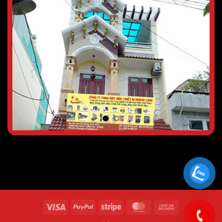
Visa
PayPal
Stripe
MasterCard
Cash
On