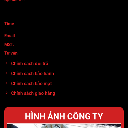
118/116 Đường Số 8 - Phường Bình Hưng Hòa B - Quận Bình
Tân- TPHCM
Time
:
Thứ 2 - Thứ 7 ( 8h30-17h)
Email
: maymocanhtuan@gmail.com
MST:
0317920380
Tư vấn
:
0913.71.11.80
Chính sách đổi trả
Chính sách bảo hành
Chính sách bảo mật
Chính sách giao hàng
HÌNH ẢNH CÔNG TY