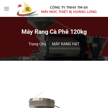
Bỏ
qua
nội
dung
Máy Rang Cà Phê 120kg
Trang Chủ
/
MÁY RANG HẠT