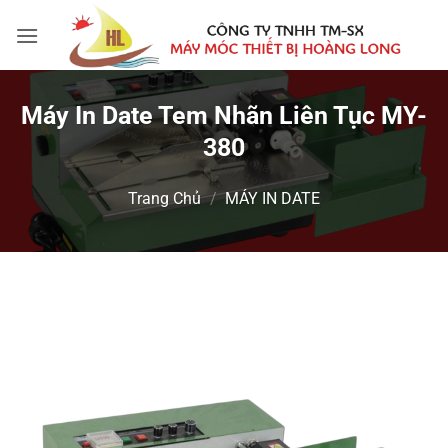
Bỏ
qua
nội
dung
Máy In Date Tem Nhãn Liên Tục MY-
380
Trang Chủ
/
MÁY IN DATE