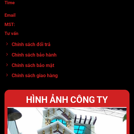
Time
:
Thứ 2 - Thứ 7 ( 8h30-17h)
Email
: maymocanhtuan@gmail.com
MST:
0317920380
Tư vấn
:
0913.71.11.80
Chính sách đổi trả
Chính sách bảo hành
Chính sách bảo mật
Chính sách giao hàng
HÌNH ẢNH CÔNG TY