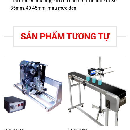
loại mực in phù hợp, kích cỡ cuộn mực in date từ 30-
35mm, 40-45mm, màu mực đen
SẢN PHẨM TƯƠNG TỰ