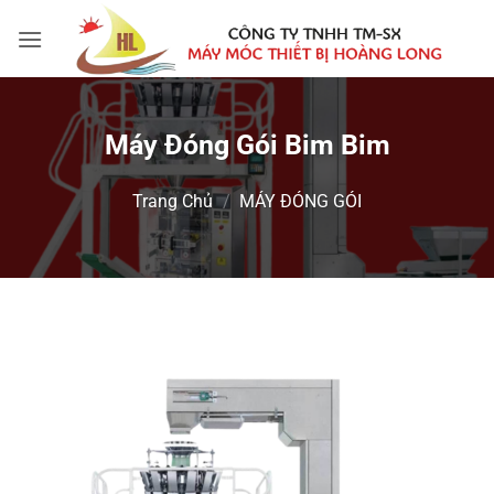
Bỏ
qua
nội
dung
Máy Đóng Gói Bim Bim
Trang Chủ
/
MÁY ĐÓNG GÓI