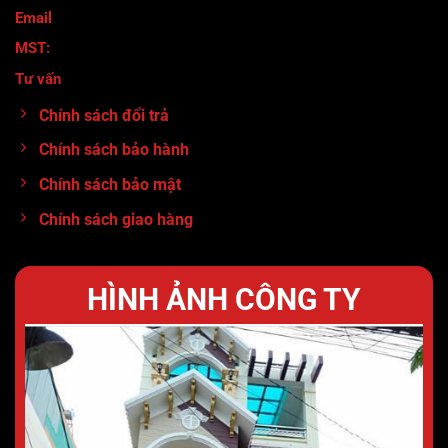
Email
: maymocanhtuan@gmail.com
MST:
0317920380
Tư vấn
:
0913.71.11.80
Chính sách đổi trả
Chính sách bảo hành
Chính sách bảo mật
Chính sách giao hàng
HÌNH ẢNH CÔNG TY