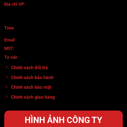
Địa chỉ VP:
118/116 Đường Số 8 - Phường Bình Hưng Hòa B - Quận Bình
Tân- TPHCM
Time
:
Thứ 2 - Thứ 7 ( 8h30-17h)
Email
: maymocanhtuan@gmail.com
MST:
0317920380
Tư vấn
:
0913.71.11.80
Chính sách đổi trả
Chính sách bảo hành
Chính sách bảo mật
Chính sách giao hàng
HÌNH ẢNH CÔNG TY