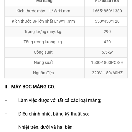
Mã
hàng
FL-5545TBA
Kích thước máy L*W*H.mm
1665*850*1380
Kích thước SP lớn nhất L*W*H.mm
550*450*120
Trọng lượng máy. kg.
290
Tổng trọng lượng. kg.
420
Công suất
5.5kw
Năng suất
1500-1800PCS/H
Nguồn điện
220V – 50/60HZ
II.
MÁY BỌC MÀNG CO
:
– Làm việc được với tất cả các loại màng;
– Điều chỉnh nhiệt bằng kỹ thuật số;
– Nhiệt trên, dưới và hai bên;