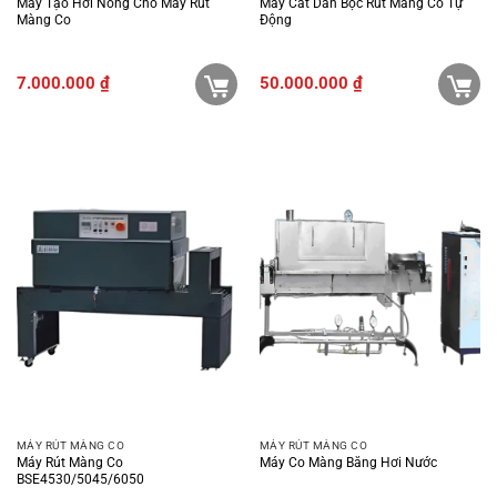
Máy Tạo Hơi Nóng Cho Máy Rút
Máy Cắt Dán Bọc Rút Màng Co Tự
Màng Co
Động
7.000.000
₫
50.000.000
₫
MÁY RÚT MÀNG CO
MÁY RÚT MÀNG CO
Máy Rút Màng Co
Máy Co Màng Bằng Hơi Nước
BSE4530/5045/6050