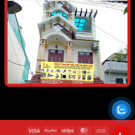
Visa
PayPal
Stripe
MasterCard
Cash